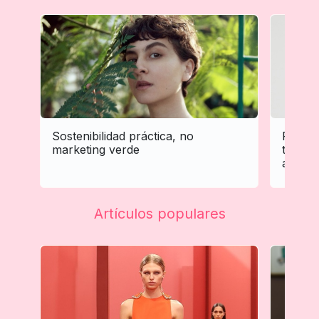
Sostenibilidad práctica, no
Person
marketing verde
tratam
adapta 
Artículos populares