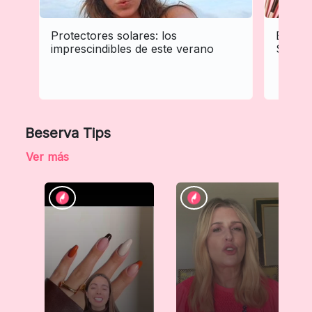
Protectores solares: los
El Mer
imprescindibles de este verano
Sigue 
Beserva Tips
Ver más