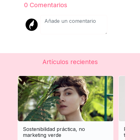
0
Comentarios
Artículos recientes
Sostenibilidad práctica, no
Person
marketing verde
tratam