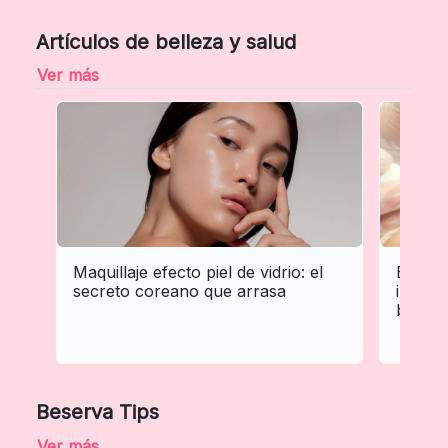
Artículos de belleza y salud
Ver más
Maquillaje efecto piel de vidrio: el
El boo
secreto coreano que arrasa
invasiv
bisturí
Beserva Tips
Ver más