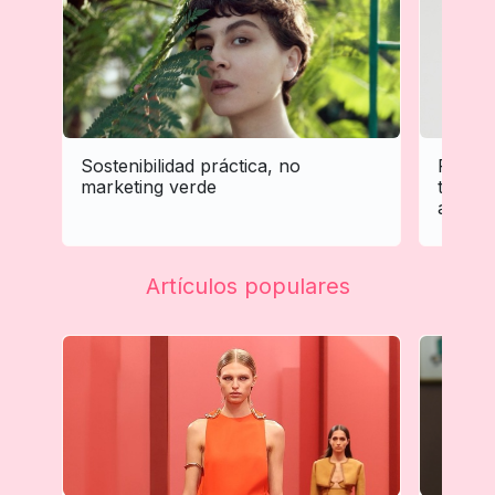
Sostenibilidad práctica, no
Person
marketing verde
tratam
adapta 
Artículos populares