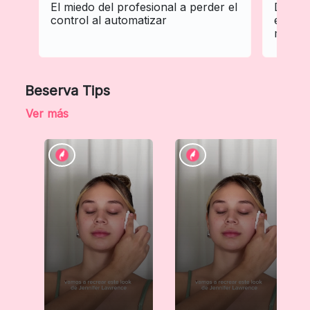
El miedo del profesional a perder el
De Wha
control al automatizar
estrat
mensaj
Beserva Tips
Ver más