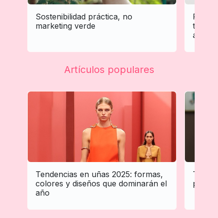
Sostenibilidad práctica, no
Person
marketing verde
tratam
adapta 
Artículos populares
Tendencias en uñas 2025: formas,
Tenden
colores y diseños que dominarán el
profes
año