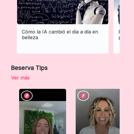
Cómo la IA cambió el día a día en
El efec
belleza
profes
Beserva Tips
Ver más