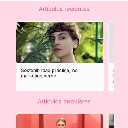
Artículos recientes
Sostenibilidad práctica, no
Person
marketing verde
tratam
adapta 
Artículos populares