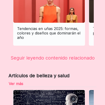
Tendencias en uñas 2025: formas,
Tenden
colores y diseños que dominarán el
profes
año
Seguir leyendo contenido relacionado
Artículos de belleza y salud
Ver más