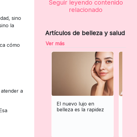
Seguir leyendo contenido
relacionado
dad, sino
sino la
Artículos de belleza y salud
Ver más
arca cómo
 atender a
El nuevo lujo en
El nu
belleza es la rapidez
profe
 Esa
indep
belle