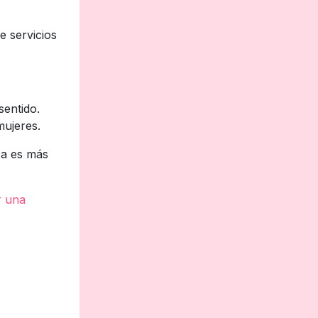
e servicios
sentido.
mujeres.
ca es más
r una