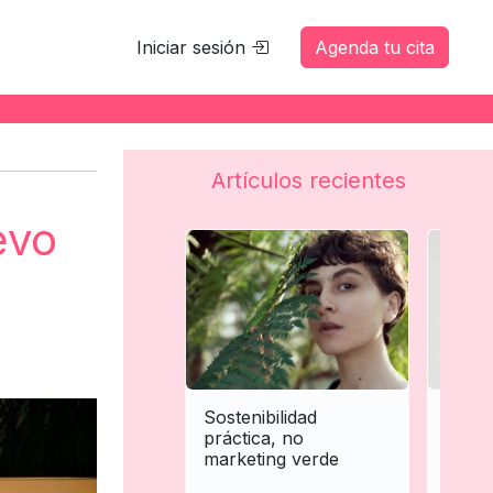
Iniciar sesión
Agenda tu cita
Artículos recientes
evo
Sostenibilidad
Perso
práctica, no
extre
marketing verde
trata
la es