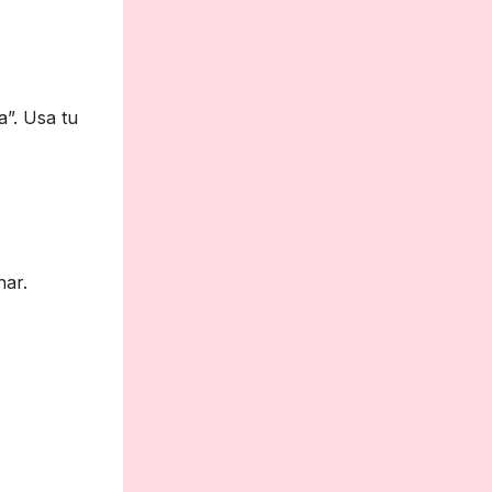
a”. Usa tu
nar.