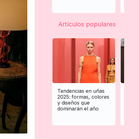
la vid
Artículos populares
Tendencias en uñas
Tende
2025: formas, colores
para 
y diseños que
biene
dominarán el año