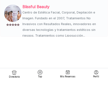
Blissful Beauty
Centro de Estética Facial, Corporal, Depilación e
Imagen. Fundado en el 2007, Tratamientos No
Invasivos con Resultados Reales, innovadores en
diversas tecnologías y tratamientos estéticos sin
riesgos. Tratamientos como Liposucción...
EMSCULPTING
30m
Reservar
lun 04 a 14 - mar 04 a 14 - mie 04 a 14 . jue 04 a 14 -
vie 04 a 14 -
Post Operatorio
Top
Mis Reservas
Perfil
Directorio
1h
Reservar
lun 04 a 14 - mar 04 a 14 - mie 04 a 14 . jue 04 a 14 -
vie 04 a 14 -
Drenaje Linfatico
$ 1,800
1h