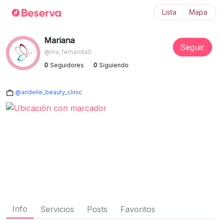
Lista
Mapa
Mariana
Seguir
@ma_fernanda0
0
Seguidores
0
Siguiendo
@andelle_beauty_clinic
Info
Servicios
Posts
Favoritos