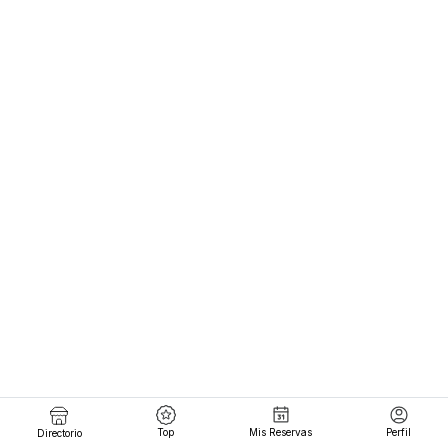
Top
Mis Reservas
Perfil
Directorio