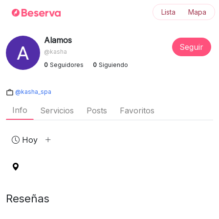
Lista
Mapa
Alamos
Seguir
@kasha
0
Seguidores
0
Siguiendo
@kasha_spa
Info
Servicios
Posts
Favoritos
Hoy
Reseñas