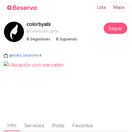
Lista
Mapa
colorbyabi
Seguir
@colorbyabi_gmai
0
Seguidores
0
Siguiendo
@koko_studiomx4
Info
Servicios
Posts
Favoritos