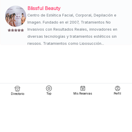
Blissful Beauty
Centro de Estética Facial, Corporal, Depilación e
Imagen. Fundado en el 2007, Tratamientos No
Invasivos con Resultados Reales, innovadores en
diversas tecnologías y tratamientos estéticos sin
riesgos. Tratamientos como Liposucción...
EMSCULPTING
30m
Reservar
lun 04 a 14 - mar 04 a 14 - mie 04 a 14 . jue 04 a 14 -
vie 04 a 14 -
Post Operatorio
Top
Mis Reservas
Perfil
Directorio
1h
Reservar
lun 04 a 14 - mar 04 a 14 - mie 04 a 14 . jue 04 a 14 -
vie 04 a 14 -
Drenaje Linfatico
$ 1,800
1h